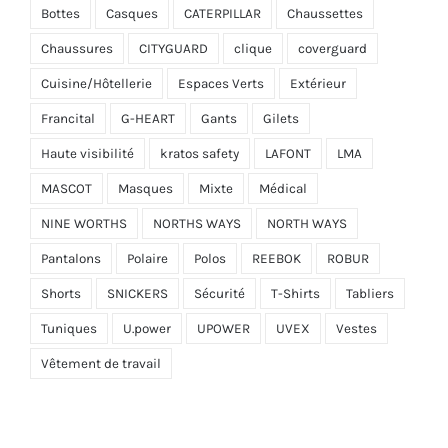
Bottes
Casques
CATERPILLAR
Chaussettes
Chaussures
CITYGUARD
clique
coverguard
Cuisine/Hôtellerie
Espaces Verts
Extérieur
Francital
G-HEART
Gants
Gilets
Haute visibilité
kratos safety
LAFONT
LMA
MASCOT
Masques
Mixte
Médical
NINE WORTHS
NORTHS WAYS
NORTH WAYS
Pantalons
Polaire
Polos
REEBOK
ROBUR
Shorts
SNICKERS
Sécurité
T-Shirts
Tabliers
Tuniques
U.power
UPOWER
UVEX
Vestes
Vêtement de travail