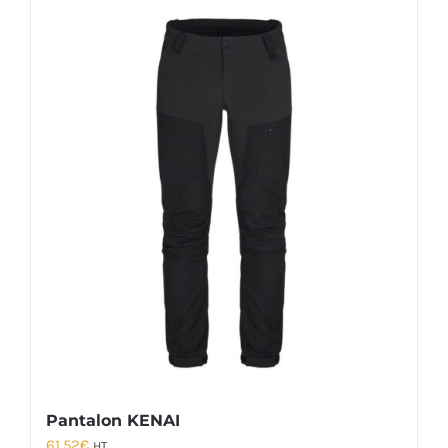
Pantalon KENAI
61,52
€
HT