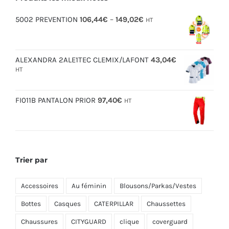
5002 PREVENTION
106,44
€
–
149,02
€
HT
ALEXANDRA 2ALE1TEC CLEMIX/LAFONT
43,04
€
HT
FI011B PANTALON PRIOR
97,40
€
HT
Trier par
Accessoires
Au féminin
Blousons/Parkas/Vestes
Bottes
Casques
CATERPILLAR
Chaussettes
Chaussures
CITYGUARD
clique
coverguard