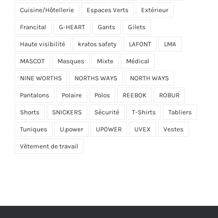
Cuisine/Hôtellerie
Espaces Verts
Extérieur
Francital
G-HEART
Gants
Gilets
Haute visibilité
kratos safety
LAFONT
LMA
MASCOT
Masques
Mixte
Médical
NINE WORTHS
NORTHS WAYS
NORTH WAYS
Pantalons
Polaire
Polos
REEBOK
ROBUR
Shorts
SNICKERS
Sécurité
T-Shirts
Tabliers
Tuniques
U.power
UPOWER
UVEX
Vestes
Vêtement de travail