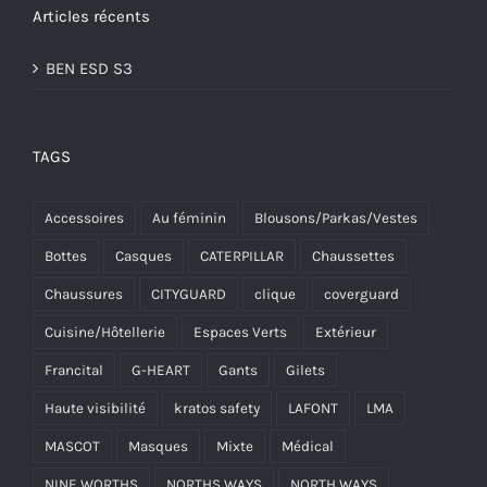
Articles récents
BEN ESD S3
TAGS
Accessoires
Au féminin
Blousons/Parkas/Vestes
Bottes
Casques
CATERPILLAR
Chaussettes
Chaussures
CITYGUARD
clique
coverguard
Cuisine/Hôtellerie
Espaces Verts
Extérieur
Francital
G-HEART
Gants
Gilets
Haute visibilité
kratos safety
LAFONT
LMA
MASCOT
Masques
Mixte
Médical
NINE WORTHS
NORTHS WAYS
NORTH WAYS